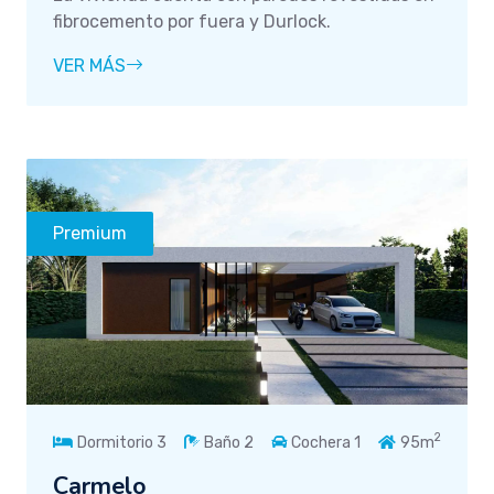
fibrocemento por fuera y Durlock.
VER MÁS
Premium
2
Dormitorio 3
Baño 2
Cochera 1
95m
Carmelo